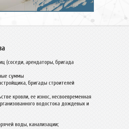
за
ц (соседи, арендаторы, бригада
нные суммы
астройщика, бригады строителей
тве кровли, ее износ, несвоевременная
 организованного водостока дождевых и
рячей воды, канализации;