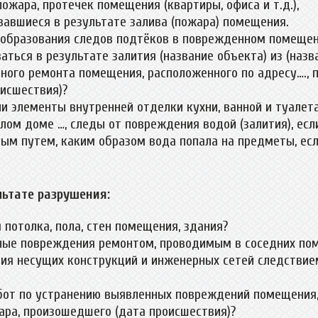
ожара, протечек помещения (квартиры, офиса и т.д.),
авшиеся в результате залива (пожара) помещения.
 образования следов подтёков в поврежденном помещен
ться в результате залития (название объекта) из (назв
ного ремонта помещения, расположенного по адресу…., 
исшествия)?
и элементы внутренней отделки кухни, ванной и туалет
лом доме …, следы от повреждения водой (залития), есл
ым путем, каким образом вода попала на предметы, есл
льтате разрушения:
потолка, пола, стен помещения, здания?
ные повреждения ремонтом, проводимым в соседних пом
ия несущих конструкций и инженерных сетей следствие
от по устранению выявленных повреждений помещения, 
ра, произошедшего (дата происшествия)?