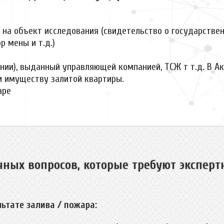
а объект исследования (свидетельство о государственн
р мены и т.д.)
ании), выданный управляющей компанией, ТСЖ т т.д. В А
и имуществу залитой квартиры.
аре
ных вопросов, которые требуют экспер
льтате залива / пожара: