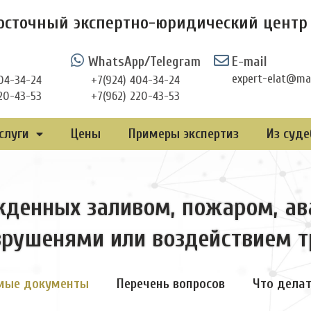
осточный экспертно-юридический центр 
WhatsApp/Telegram
E-mail
expert-elat@mai
04-34-24
+7(924) 404-34-24
20-43-53
+7(962) 220-43-53
слуги
Цены
Примеры экспертиз
Из суде
денных заливом, пожаром, ав
рушенями или воздействием т
мые документы
Перечень вопросов
Что делат