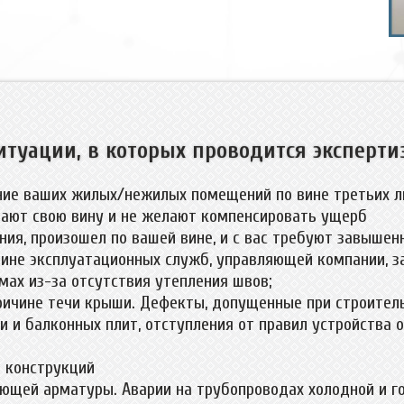
итуации, в которых проводится эксперти
ние ваших жилых/нежилых помещений по вине третьих ли
изнают свою вину и не желают компенсировать ущерб
ния, произошел по вашей вине, и с вас требуют завыше
вине эксплуатационных служб, управляющей компании, з
мах из-за отсутствия утепления швов;
ичине течи крыши. Дефекты, допущенные при строительс
ли и балконных плит, отступления от правил устройства
 конструкций
ющей арматуры. Аварии на трубопроводах холодной и го