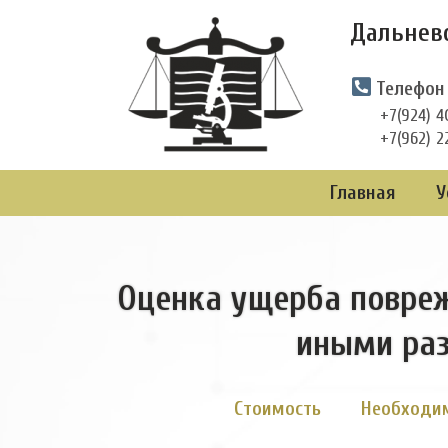
Перейти
Дальнев
к
содержимому
Телефон
+7(924) 4
+7(962) 2
Главная
У
Оценка ущерба повреж
иными раз
Стоимость
Необходи