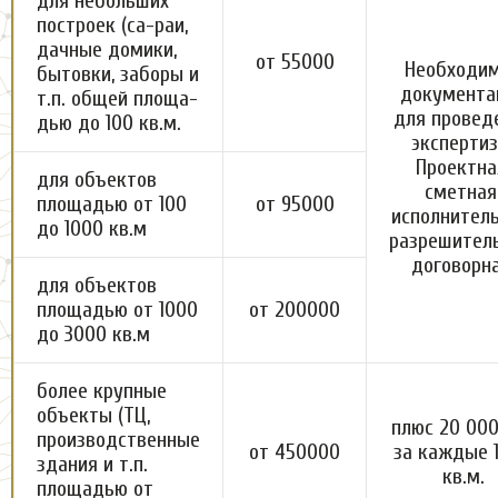
для небольших
построек (са-раи,
дачные домики,
от 55000
Необходи
бытовки, заборы и
документа
т.п. общей площа-
для провед
дью до 100 кв.м.
экспертиз
Проектна
для объектов
сметная
площадью от 100
от 95000
исполнитель
до 1000 кв.м
разрешитель
договорна
для объектов
площадью от 1000
от 200000
до 3000 кв.м
более крупные
объекты (ТЦ,
плюс 20 000
производственные
от 450000
за каждые 
здания и т.п.
кв.м.
площадью от