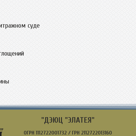
битражном суде
глощений
ины
"ДЭЮЦ "ЭЛАТЕЯ"
ОГРН 1112722001732 / ГРН 2112722013160