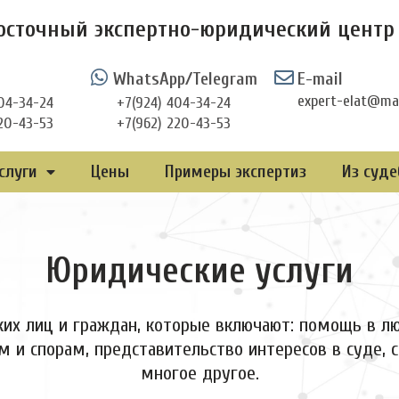
осточный экспертно-юридический центр 
WhatsApp/Telegram
E-mail
expert-elat@mai
04-34-24
+7(924) 404-34-24
20-43-53
+7(962) 220-43-53
слуги
Цены
Примеры экспертиз
Из суде
Юридические услуги
их лиц и граждан, которые включают: помощь в лю
м и спорам, представительство интересов в суде, 
многое другое.