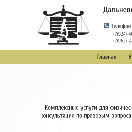
Перейти
Дальнев
к
содержимому
Телефон
+7(924) 4
+7(962) 2
Главная
У
Комплексные услуги для физическ
консультации по правовым вопроса